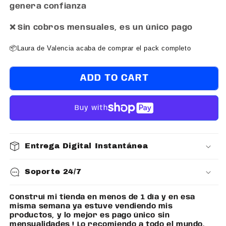
genera confianza
❌ Sin cobros mensuales, es un único pago
📦
Laura de Valencia acaba de comprar el pack completo
ADD TO CART
Buy with
Entrega Digital Instantánea
Soporte 24/7
Construí mi tienda en menos de 1 día y en esa
A
misma semana ya estuve vendiendo mis
h
productos, y lo mejor es pago único sin
g
mensualidades ! Lo recomiendo a todo el mundo.