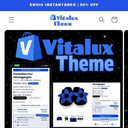
Skip to
ENVIO INSTANTÁNEO | 50% OFF
content
Cart
Skip to
product
information